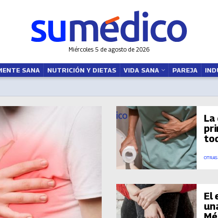
Miércoles 5 de agosto de 2026
MENTE SANA
NUTRICIÓN Y DIETAS
VIDA SANA
PAREJA
IND
La
pr
to
OTRAS
El
una
Mé