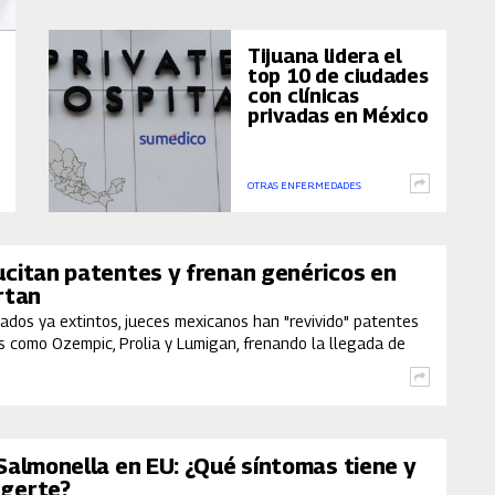
Tijuana lidera el
top 10 de ciudades
con clínicas
privadas en México
OTRAS ENFERMEDADES
ucitan patentes y frenan genéricos en
rtan
ados ya extintos, jueces mexicanos han "revivido" patentes
 como Ozempic, Prolia y Lumigan, frenando la llegada de
odrían costar hasta 75% menos y dejando en un limbo
bricantes nacionales
Salmonella en EU: ¿Qué síntomas tiene y
gerte?