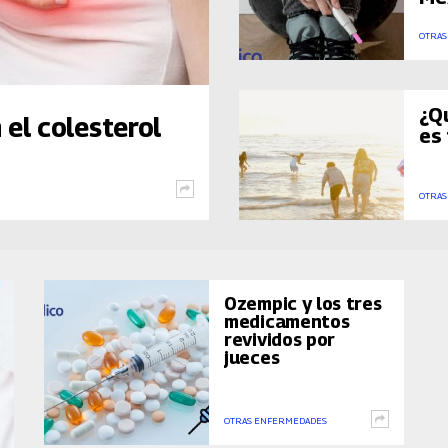
OTRAS
¿Q
 el colesterol
es
OTRAS
Ozempic y los tres
medicamentos
revividos por
jueces
OTRAS ENFERMEDADES