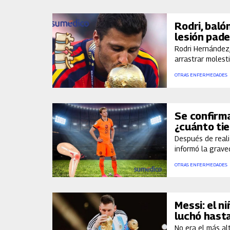
Rodri, baló
lesión pade
Rodri Hernández,
arrastrar molest
OTRAS ENFERMEDADES
Se confirma
¿cuánto ti
Después de reali
informó la grave
OTRAS ENFERMEDADES
Messi: el n
luchó hast
No era el más alt