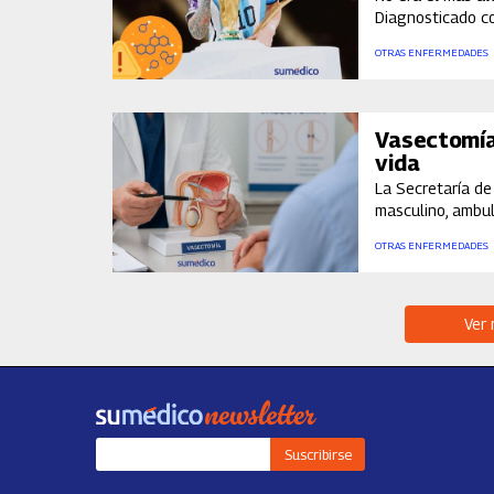
Diagnosticado co
desafió a la biol
OTRAS ENFERMEDADES
convertirse en 
Vasectomía 
vida
La Secretaría d
masculino, ambul
y temores infun
OTRAS ENFERMEDADES
Ver