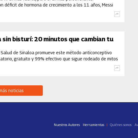
n déficit de hormona de crecimiento a los 11 años, Messi
ogía y a la adversidad hasta tocar el cielo en Qatar y
campeón Mundial
sin bisturí: 20 minutos que cambian tu
e Salud de Sinaloa promueve este método anticonceptivo
atorio, gratuito y 99% efectivo que sigue rodeado de mitos
dados
 más noticias
Nuestros Autores
Herramientas
Quiénes somos
Av