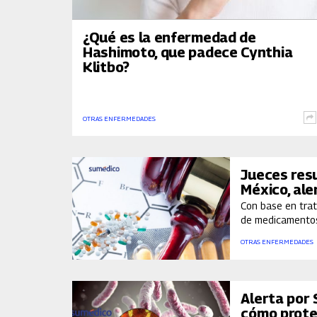
¿Qué es la enfermedad de
Hashimoto, que padece Cynthia
Klitbo?
OTRAS ENFERMEDADES
Jueces res
México, ale
Con base en trat
de medicamentos
genéricos que p
OTRAS ENFERMEDADES
jurídico a los fa
Alerta por 
cómo prote