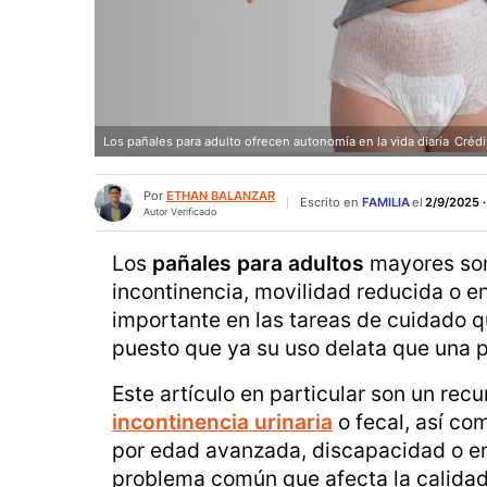
Los pañales para adulto ofrecen autonomía en la vida diaria
Crédi
Por
ETHAN BALANZAR
Escrito en
FAMILIA
el
2/9/2025 ·
Autor Verificado
Los
pañales para adultos
mayores son
incontinencia, movilidad reducida o 
importante en las tareas de cuidado 
puesto que ya su uso delata que una p
Este artículo en particular son un re
incontinencia urinaria
o fecal, así co
por edad avanzada, discapacidad o e
problema común que afecta la calidad 