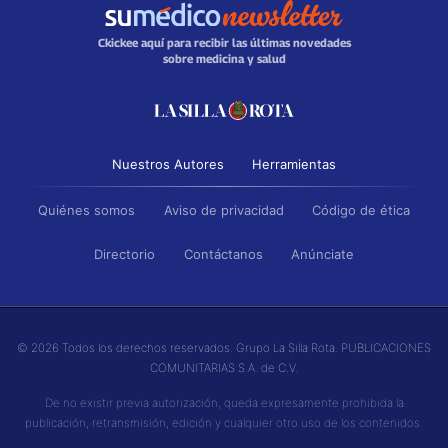
Ckickee aquí para recibir las últimas novedades
sobre medicina y salud
Nuestros Autores
Herramientas
Quiénes somos
Aviso de privacidad
Código de ética
Directorio
Contáctanos
Anúnciate
© 2026 Todos los derechos reservados. Grupo La Silla Rota. PUBLICACIONES
COMUNITARIAS S.A. de C.V.
De no existir previa autorización, queda expresamente prohibida la
publicación, retransmisión, edición y cualquier otro uso de los contenidos.