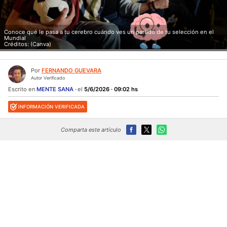
Conoce qué le pasa a tu cerebro cuándo ves un partido de tu selección en el
Mundial
Créditos: (Canva)
Por
FERNANDO GUEVARA
Autor Verificado
Escrito en
MENTE SANA
el
5/6/2026 · 09:02 hs
INFORMACIÓN VERIFICADA
Comparta este artículo