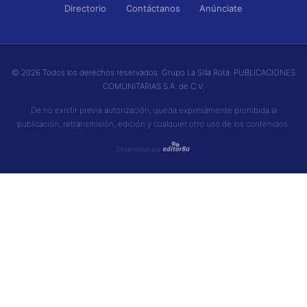
© 2026 Todos los derechos reservados. Grupo La Silla Rota. PUBLICACIONES
COMUNITARIAS S.A. de C.V.
De no existir previa autorización, queda expresamente prohibida la
publicación, retransmisión, edición y cualquier otro uso de los contenidos.
Desarrollado por