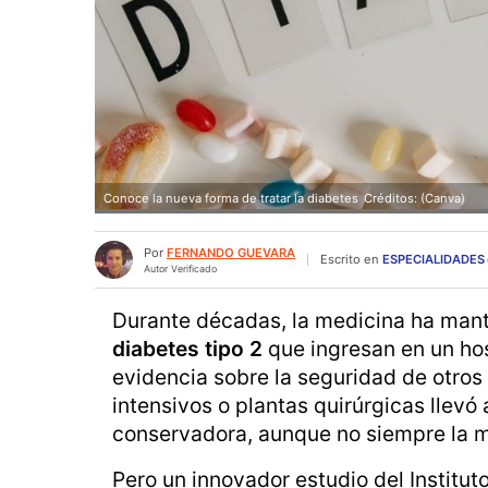
Conoce la nueva forma de tratar la diabetes
Créditos: (Canva)
Por
FERNANDO GUEVARA
Escrito en
ESPECIALIDADES
Autor Verificado
Durante décadas, la medicina ha mant
diabetes tipo 2
que ingresan en un hosp
evidencia sobre la seguridad de otro
intensivos o plantas quirúrgicas llevó 
conservadora, aunque no siempre la m
Pero un innovador estudio del Institut