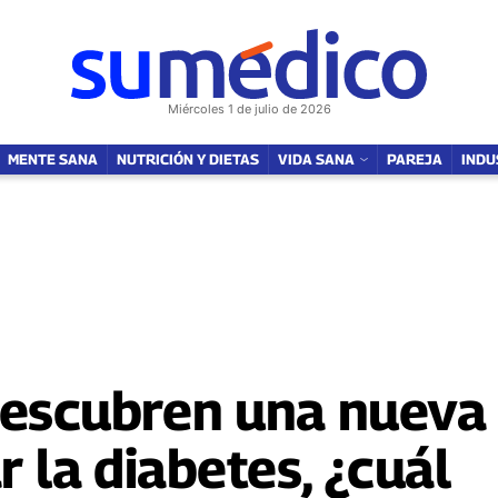
NUTRICIÓN Y DIETAS
VIDA SANA
SOY MAMÁ
FAMILIA
PAREJ
Miércoles 1 de julio de 2026
MENTE SANA
NUTRICIÓN Y DIETAS
VIDA SANA
PAREJA
INDU
descubren una nueva
r la diabetes, ¿cuál