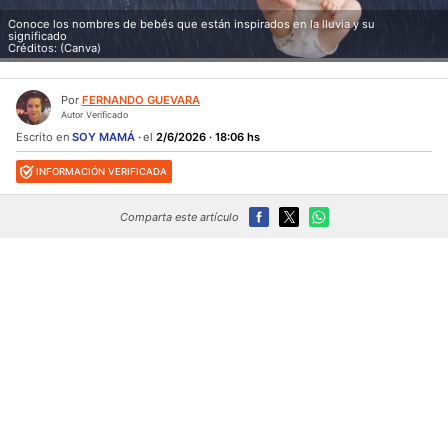
Conoce los nombres de bebés que están inspirados en la lluvia y su
significado
Créditos: (Canva)
Por
FERNANDO GUEVARA
Autor Verificado
Escrito en
SOY MAMÁ
el
2/6/2026 · 18:06 hs
INFORMACIÓN VERIFICADA
Comparta este artículo