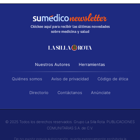
Ckickee aquí para recibir las últimas novedades
sobre medicina y salud
Nuestros Autores
Herramientas
Quiénes somos
Aviso de privacidad
Código de ética
Directorio
Contáctanos
Anúnciate
© 2025 Todos los derechos reservados. Grupo La Silla Rota. PUBLICACIONES
COMUNITARIAS S.A. de C.V.
De no existir previa autorización, queda expresamente prohibida la