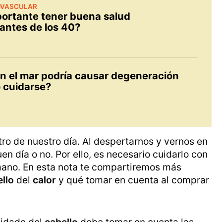
OVASCULAR
portante tener buena salud
 antes de los 40?
 en el mar podría causar degeneración
 cuidarse?
ro de nuestro día. Al despertarnos y vernos en
n día o no. Por ello, es necesario cuidarlo con
mano. En esta nota te compartiremos más
ello
del
calor
y qué tomar en cuenta al comprar
uidado del
cabello
debe tomar en cuenta las