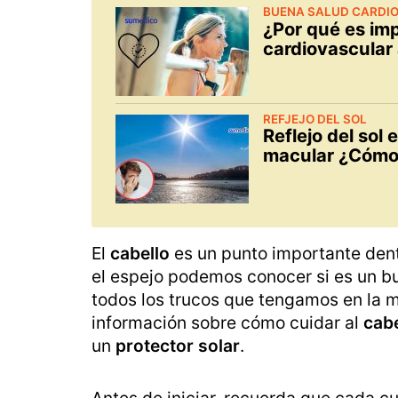
BUENA SALUD CARDI
¿Por qué es im
cardiovascular
REFJEJO DEL SOL
Reflejo del sol
macular ¿Cómo
El
cabello
es un punto importante dent
el espejo podemos conocer si es un bue
todos los trucos que tengamos en la 
información sobre cómo cuidar al
cab
un
protector solar
.
Antes de iniciar, recuerda que cada c