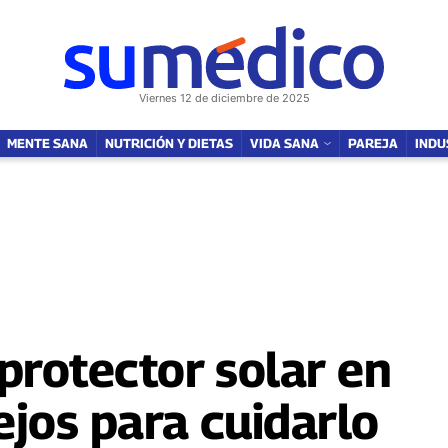
NUTRICIÓN Y DIETAS
VIDA SANA
SOY MAMÁ
FAMILIA
PAREJ
Viernes 12 de diciembre de 2025
MENTE SANA
NUTRICIÓN Y DIETAS
VIDA SANA
PAREJA
INDU
protector solar en
ejos para cuidarlo