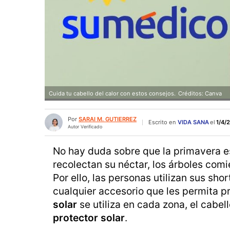
Cuida tu cabello del calor con estos consejos.
Créditos: Canva
Por
SARAI M. GUTIERREZ
Escrito en
VIDA SANA
el
1/4/2
Autor Verificado
No hay duda sobre que la primavera es
recolectan su néctar, los árboles comie
Por ello, las personas utilizan sus sho
cualquier accesorio que les permita p
solar
se utiliza en cada zona, el cabe
protector solar
.