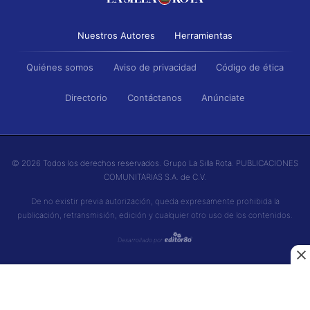
Nuestros Autores
Herramientas
Quiénes somos
Aviso de privacidad
Código de ética
Directorio
Contáctanos
Anúnciate
© 2026 Todos los derechos reservados. Grupo La Silla Rota. PUBLICACIONES
COMUNITARIAS S.A. de C.V.
De no existir previa autorización, queda expresamente prohibida la
publicación, retransmisión, edición y cualquier otro uso de los contenidos.
Desarrollado por