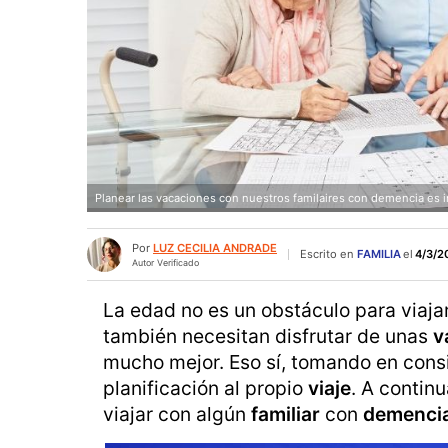
Planear las vacaciones con nuestros familaires con demencia es 
Por
LUZ CECILIA ANDRADE
Escrito en
FAMILIA
el
4/3/20
Autor Verificado
La edad no es un obstáculo para viajar
también necesitan disfrutar de unas
v
mucho mejor. Eso sí, tomando en cons
planificación al propio
viaje
. A contin
viajar con algún
familiar
con
demenci