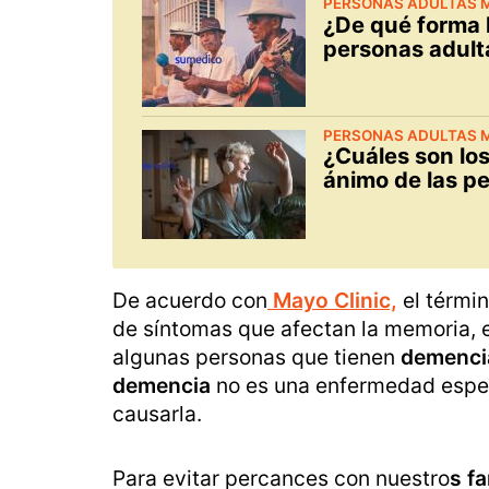
PERSONAS ADULTAS 
¿De qué forma l
personas adult
PERSONAS ADULTAS 
¿Cuáles son los
ánimo de las p
De acuerdo con
Mayo Clinic,
el térmi
de síntomas que afectan la memoria, e
algunas personas que tienen
demenci
demencia
no es una enfermedad espe
causarla.
Para evitar percances con nuestro
s f