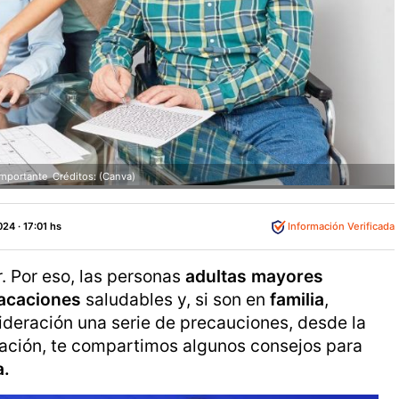
importante
Créditos: (Canva)
24 · 17:01 hs
Información Verificada
. Por eso, las personas
adultas mayores
acaciones
saludables y, si son en
familia
,
ideración una serie de precauciones, desde la
uación, te compartimos algunos consejos para
a.