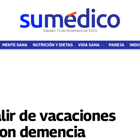
NUTRICIÓN Y DIETAS
VIDA SANA
SOY MAMÁ
FAMILIA
PAREJ
Sábado 13 de diciembre de 2025
MENTE SANA
NUTRICIÓN Y DIETAS
VIDA SANA
PAREJA
INDU
lir de vacaciones
 con demencia