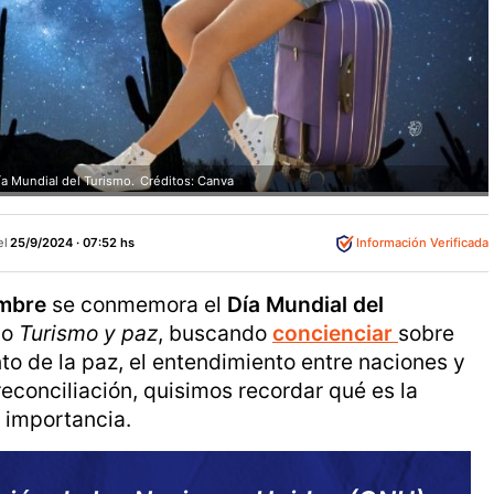
a Mundial del Turismo.
Créditos: Canva
el
25/9/2024 · 07:52 hs
Información Verificada
embre
se conmemora el
Día Mundial del
lo
Turismo y paz
, buscando
concienciar
sobre
nto de la paz, el entendimiento entre naciones y
reconciliación, quisimos recordar qué es la
 importancia.