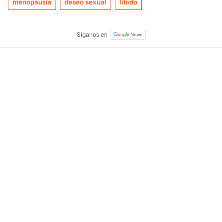
menopausia
deseo sexual
libido