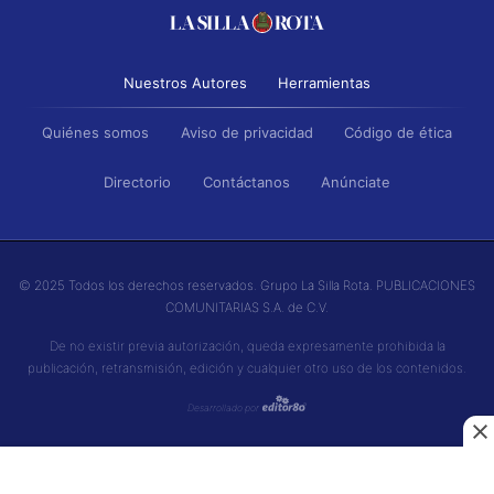
Nuestros Autores
Herramientas
Quiénes somos
Aviso de privacidad
Código de ética
Directorio
Contáctanos
Anúnciate
© 2025 Todos los derechos reservados. Grupo La Silla Rota. PUBLICACIONES
COMUNITARIAS S.A. de C.V.
De no existir previa autorización, queda expresamente prohibida la
publicación, retransmisión, edición y cualquier otro uso de los contenidos.
Desarrollado por