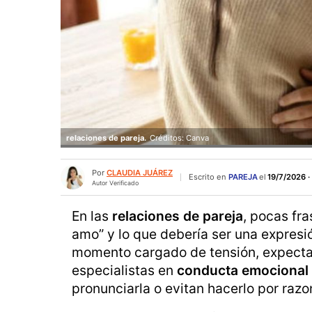
relaciones de pareja.
Créditos: Canva
Por
CLAUDIA JUÁREZ
Escrito en
PAREJA
el
19/7/2026 ·
Autor Verificado
En las
relaciones de pareja
, pocas fr
amo” y lo que debería ser una expresió
momento cargado de tensión, expectat
especialistas en
conducta emocional
pronunciarla o evitan hacerlo por razo