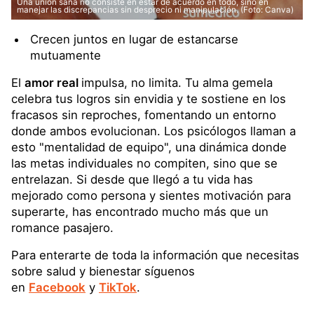
Una unión sana no consiste en estar de acuerdo en todo, sino en
manejar las discrepancias sin desprecio ni manipulación. (Foto: Canva)
Crecen juntos en lugar de estancarse
mutuamente
El
amor real
impulsa, no limita. Tu alma gemela
celebra tus logros sin envidia y te sostiene en los
fracasos sin reproches, fomentando un entorno
donde ambos evolucionan. Los psicólogos llaman a
esto "mentalidad de equipo", una dinámica donde
las metas individuales no compiten, sino que se
entrelazan. Si desde que llegó a tu vida has
mejorado como persona y sientes motivación para
superarte, has encontrado mucho más que un
romance pasajero.
Para enterarte de toda la información que necesitas
sobre salud y bienestar síguenos
en
Facebook
y
TikTok
.