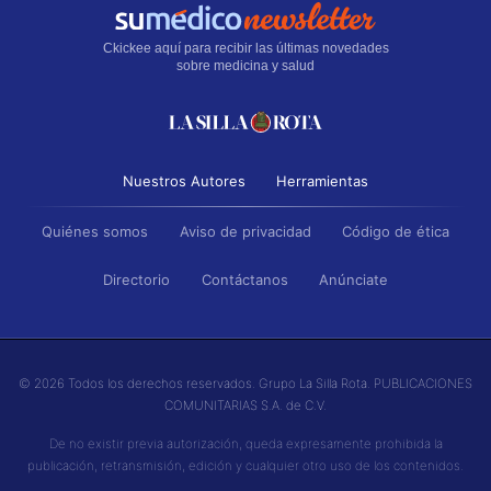
Ckickee aquí para recibir las últimas novedades
sobre medicina y salud
Nuestros Autores
Herramientas
Quiénes somos
Aviso de privacidad
Código de ética
Directorio
Contáctanos
Anúnciate
© 2026 Todos los derechos reservados. Grupo La Silla Rota. PUBLICACIONES
COMUNITARIAS S.A. de C.V.
De no existir previa autorización, queda expresamente prohibida la
publicación, retransmisión, edición y cualquier otro uso de los contenidos.