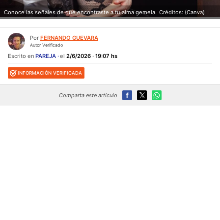
Conoce las señales de que encontraste a tu alma gemela.
Créditos: (Canva)
Por
FERNANDO GUEVARA
Autor Verificado
Escrito en
PAREJA
el
2/6/2026 · 19:07 hs
INFORMACIÓN VERIFICADA
Comparta este artículo