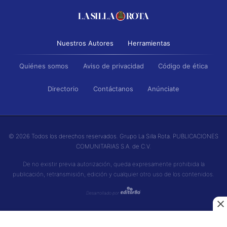
Nuestros Autores
Herramientas
Quiénes somos
Aviso de privacidad
Código de ética
Directorio
Contáctanos
Anúnciate
© 2026 Todos los derechos reservados. Grupo La Silla Rota. PUBLICACIONES
COMUNITARIAS S.A. de C.V.
De no existir previa autorización, queda expresamente prohibida la
publicación, retransmisión, edición y cualquier otro uso de los contenidos.
Desarrollado por