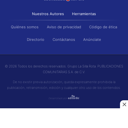
Nuestros Autores
Herramientas
Quiénes somos
Aviso de privacidad
Código de ética
Directorio
Contáctanos
Anúnciate
© 2026 Todos los derechos reservados. Grupo La Silla Rota. PUBLICACIONES
COMUNITARIAS S.A. de C.V.
De no existir previa autorización, queda expresamente prohibida la
publicación, retransmisión, edición y cualquier otro uso de los contenidos.
Desarrollado por